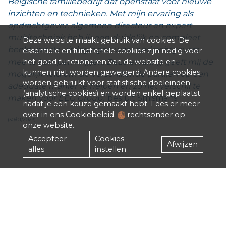
Belgische familiebedrijf dat openstaat voor nieuwe
inzichten en technieken. Met mijn ervaring als
opdrachtgever, algemeen directeur en expert
multitechniek heb ik een duidelijk en compleet
Deze website maakt gebruik van cookies. De
beeld van de uitdagingen waar opdrachtgevers
essentiële en functionele cookies zijn nodig voor
het goed functioneren van de website en
mee te kampen krijgen. Deze ervaring geeft mij de
kunnen niet worden geweigerd. Andere cookies
mogelijkheid om de verschillende partijen op een
worden gebruikt voor statistische doeleinden
adequate manier te helpen en zo het verschil te
(analytische cookies) en worden enkel geplaatst
maken voor EEG Group
,’ besluit Smismans.
nadat je een keuze gemaakt hebt. Lees er meer
over in ons Cookiebeleid.
rechtsonder op
(30/01/2023)
onze website..
Accepteer
Cookies
Afwijzen
alles
instellen