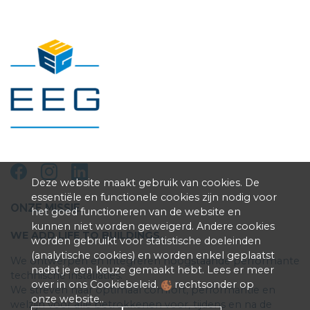
Deze website maakt gebruik van cookies. De
essentiële en functionele cookies zijn nodig voor
ONZE MISSIE
het goed functioneren van de website en
kunnen niet worden geweigerd. Andere cookies
WE ADD LIFE TO BUILDINGS.
worden gebruikt voor statistische doeleinden
(analytische cookies) en worden enkel geplaatst
We ontwerpen en integreren hoogstaande performante
nadat je een keuze gemaakt hebt. Lees er meer
technische installaties.
over in ons Cookiebeleid.
rechtsonder op
We streven naar optimaal comfort, performantie en
onze website..
welzijn voor alle betrokkenen voor, tijdens en na de